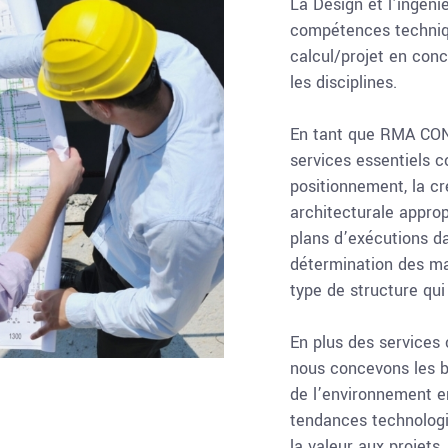
La Design et l’ingéni
compétences techniq
calcul/projet en conc
les disciplines.
En tant que RMA CON
services essentiels c
positionnement, la c
architecturale approp
plans d’exécutions dan
détermination des ma
type de structure qui
En plus des services 
nous concevons les b
de l’environnement e
tendances technologi
la valeur aux projets