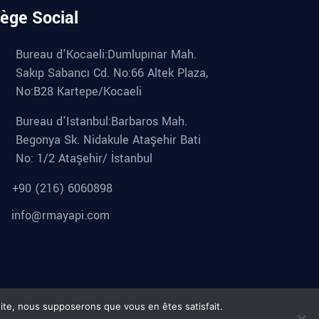
iège Social
Bureau d'Kocaeli:Dumlupınar Mah.
Sakıp Sabancı Cd. No:66 Altek Plaza,
No:B28 Kartepe/Kocaeli
Bureau d'Istanbul:Barbaros Mah.
Begonya Sk. Nidakule Ataşehir Bati
No: 1/2 Ataşehir/ İstanbul
+90 (216) 6060898
info@rmayapi.com
itique de Confidentialité
 site, nous supposerons que vous en êtes satisfait.